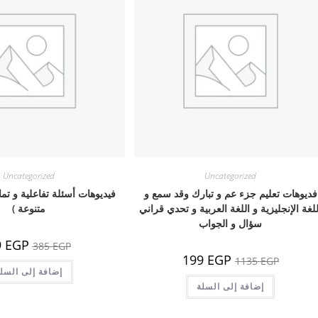
Uncategorized
Uncategorized
فديوهات تعليم جزء عم و تبارك وقد سمع و
للغة الإنجليزية و اللغة العربية و تحدي قراني
متنوعة )
سؤال و الجواب
السعر
9
EGP
385
EGP
الأصلي
السعر
السعر
199
EGP
1135
EGP
هو:
الأصلي
الحالي
385 EGP.
إضافة إلى السل
هو:
هو:
1135 EGP.
إضافة إلى السلة
199 EGP.