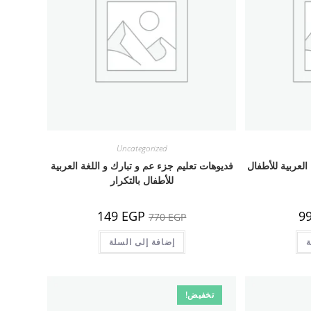
Uncategorized
العربية للأطفال
فديوهات تعليم جزء عم و تبارك و اللغة العربية
للأطفال بالتكرار
السعر
السعر
السعر
149
EGP
9
770
EGP
الحالي
الأصلي
الحالي
هو:
هو:
هو:
ة
99 EGP.
770 EGP.
إضافة إلى السلة
149 EGP.
تخفيض!