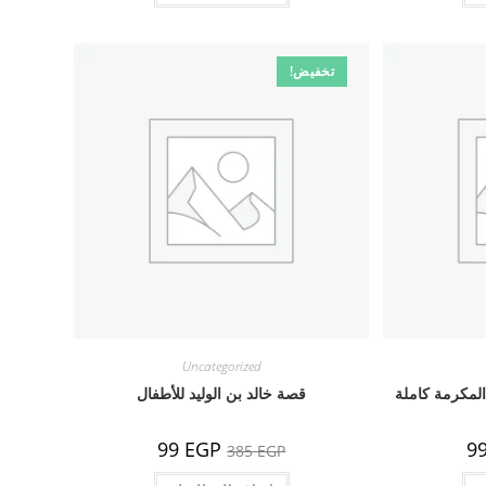
تخفيض!
Uncategorized
المكرمة كاملة
قصة خالد بن الوليد للأطفال
السعر
السعر
السعر
99
EGP
9
385
EGP
الحالي
الأصلي
الحالي
هو:
هو:
هو: