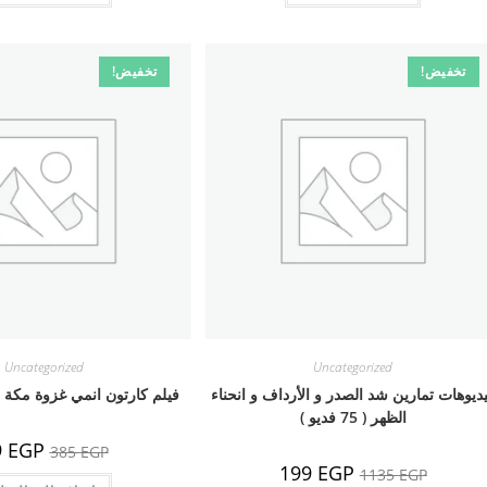
تخفيض!
تخفيض!
Uncategorized
Uncategorized
ديوهات تمارين شد الصدر و الأرداف و انحناء
فيلم كارتون انمي غزوة مكة 
الظهر ( 75 فديو )
السعر
9
EGP
385
EGP
الأصلي
السعر
السعر
199
EGP
1135
EGP
هو:
الأصلي
الحالي