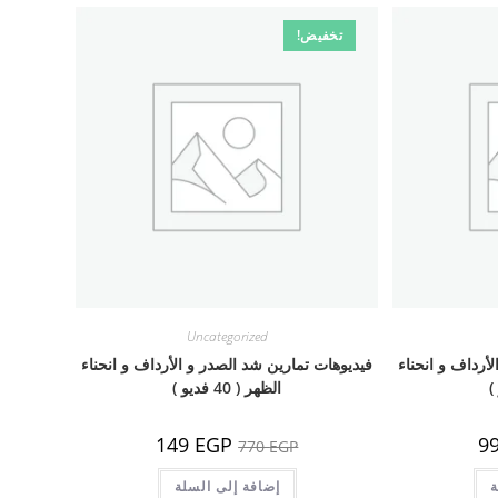
تخفيض!
Uncategorized
أرداف و انحناء
فيديوهات تمارين شد الصدر و الأرداف و انحناء
الظهر ( 40 فديو )
السعر
السعر
السعر
149
EGP
9
770
EGP
الحالي
الأصلي
الحالي
هو:
هو:
هو:
ة
99 EGP.
770 EGP.
إضافة إلى السلة
149 EGP.