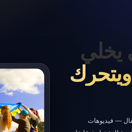
 يخلي
ويتحرك
طفال — فيديوهات