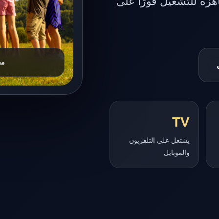
زة للتشغيل فورًا على
TV
يشتغل على التلفزيون
والموبايل