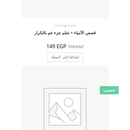
Uncategorized
قصص الأنبياء + تعلم جزء عم بالتكرار
السعر
السعر
149
EGP
770
EGP
الأصلي
الحالي
هو:
هو:
770 EGP.
إضافة إلى السلة
149 EGP.
تخفيض!