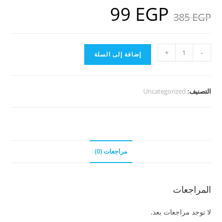
99
EGP
السعر
السعر
EGP
385
الأصلي
الحالي
هو:
هو:
99 EGP.
385 EGP.
كمية
+
-
إضافة إلى السلة
(
82
فديو
التصنيف:
Uncategorized
)
فيديوهات
حركة
وتمارين
ممتعة
مراجعات (0)
للمتزوجين
المراجعات
لا توجد مراجعات بعد.