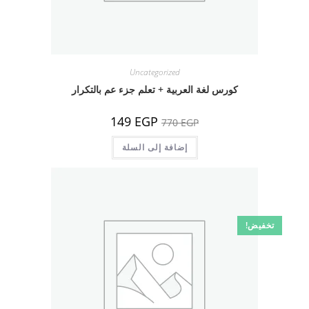
Uncategorized
كورس لغة العربية + تعلم جزء عم بالتكرار
السعر
السعر
149
EGP
770
EGP
الأصلي
الحالي
هو:
هو:
770 EGP.
إضافة إلى السلة
149 EGP.
تخفيض!