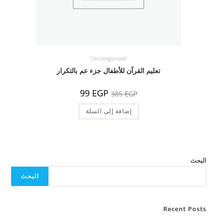
Uncategorized
تعليم القرآن للأطفال جزء عم بالتكرار
السعر
السعر
99
EGP
385
EGP
الأصلي
الحالي
هو:
هو:
385 EGP.
إضافة إلى السلة
99 EGP.
البحث
البحث
Recent Posts