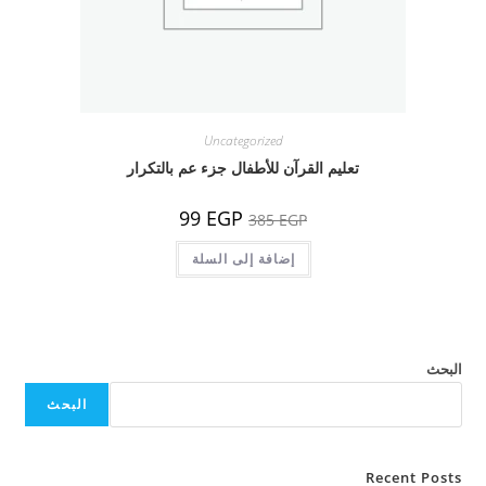
Uncategorized
تعليم القرآن للأطفال جزء عم بالتكرار
السعر
السعر
99
EGP
385
EGP
الأصلي
الحالي
هو:
هو:
385 EGP.
إضافة إلى السلة
99 EGP.
البحث
البحث
Recent Posts