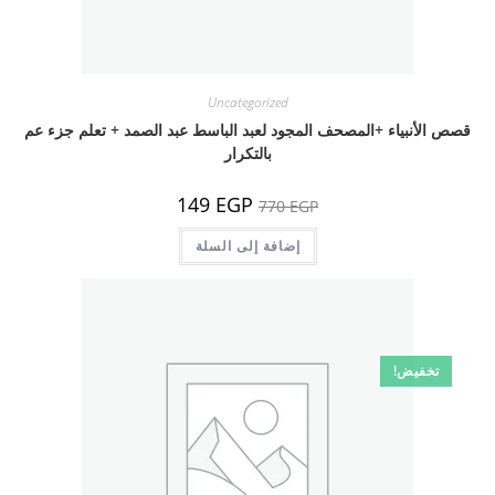
Uncategorized
قصص الأنبياء +المصحف المجود لعبد الباسط عبد الصمد + تعلم جزء عم
بالتكرار
السعر
السعر
149
EGP
770
EGP
الأصلي
الحالي
هو:
هو:
770 EGP.
إضافة إلى السلة
149 EGP.
تخفيض!