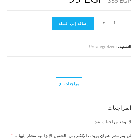
385
EGP
هو:
هو:
99 EGP.
385 EGP.
كمية
+
-
إضافة إلى السلة
150
حدوتة
كاملة
التصنيف:
Uncategorized
للأطفال
قبل
النوم
مراجعات (0)
المراجعات
لا توجد مراجعات بعد.
لن يتم نشر عنوان بريدك الإلكتروني.
الحقول الإلزامية مشار إليها بـ
*