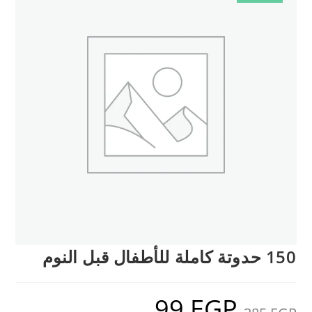
150 حدوتة كاملة للأطفال قبل النوم
99
EGP
السعر
السعر
الأصلي
الحالي