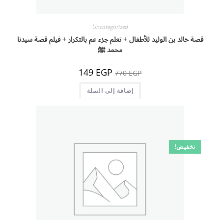
Uncategorized
قصة خالد بن الوليد للأطفال + تعلم جزء عم بالتكرار + فيلم قصة سيدنا
محمد ﷺ
السعر
السعر
149
EGP
770
EGP
الأصلي
الحالي
هو:
هو:
770 EGP.
إضافة إلى السلة
149 EGP.
تخفيض!