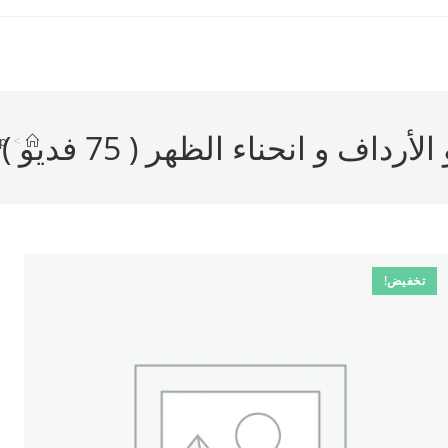
ف و انحناء الظهر ( 75 فديو )
p
>
تخفيض!