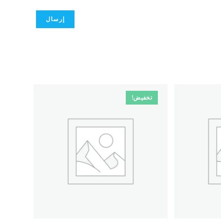
تخفيض!