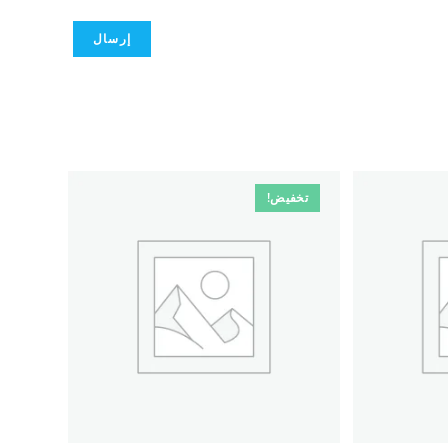
تخفيض!