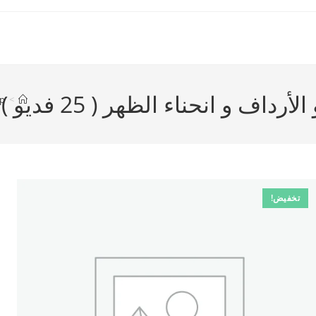
ف و انحناء الظهر ( 25 فديو )
p
>
تخفيض!