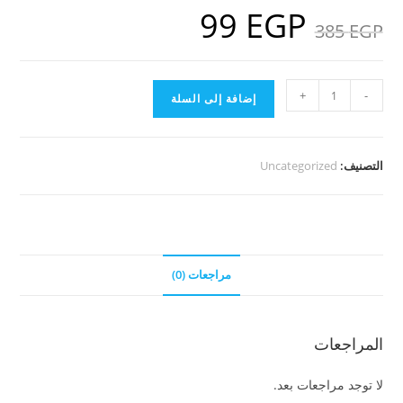
99
EGP
السعر
السعر
EGP
385
الأصلي
الحالي
هو:
هو:
99 EGP.
385 EGP.
كمية
+
-
إضافة إلى السلة
فديوهات
تعليم
جزء
التصنيف:
Uncategorized
عم
و
اللغة
العربية
للأطفال
مراجعات (0)
بالتكرار
المراجعات
لا توجد مراجعات بعد.