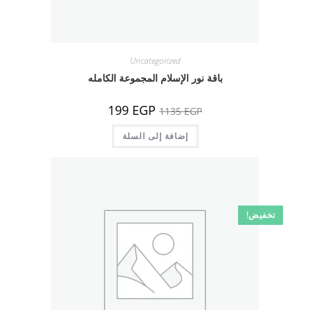
Uncategorized
باقة نور الإسلام المجموعة الكامله
السعر
السعر
199
EGP
1135
EGP
الأصلي
الحالي
هو:
هو:
1135 EGP.
إضافة إلى السلة
199 EGP.
تخفيض!