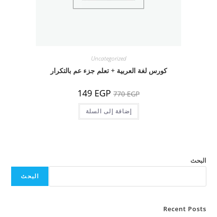
Uncategorized
كورس لغة العربية + تعلم جزء عم بالتكرار
السعر
السعر
149
EGP
770
EGP
الأصلي
الحالي
هو:
هو:
770 EGP.
إضافة إلى السلة
149 EGP.
البحث
البحث
Recent Posts