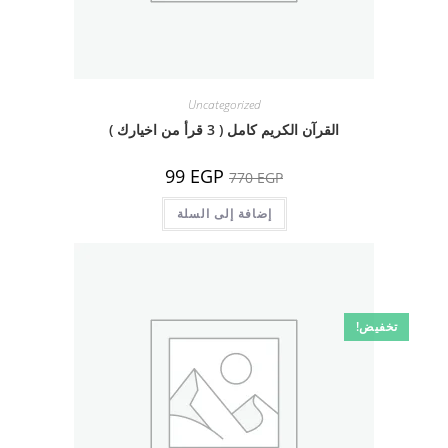
Uncategorized
القرآن الكريم كامل ( 3 قرأ من اخيارك )
السعر
السعر
99
EGP
770
EGP
الأصلي
الحالي
هو:
هو:
770 EGP.
إضافة إلى السلة
99 EGP.
تخفيض!