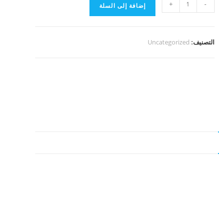
كمية
+
-
إضافة إلى السلة
باقة
90
جيجا
التصنيف:
Uncategorized
من
أفلام
ديزني
والكرتون