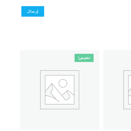
تخفيض!