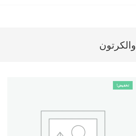
تخفيض!