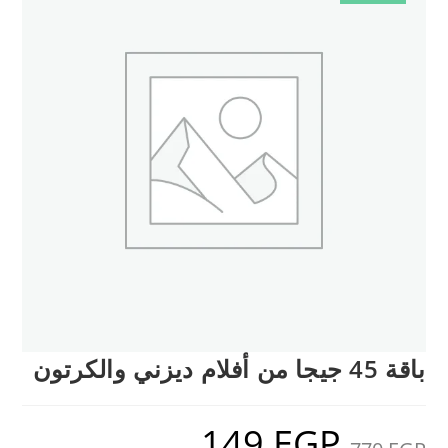
باقة 45 جيجا من أفلام ديزني والكرتون
149
EGP
السعر
السعر
الأصلي
الحالي