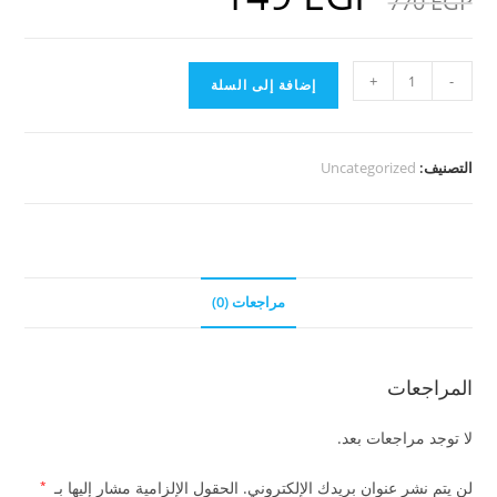
770
EGP
هو:
هو:
149 EGP.
770 EGP.
كمية
+
-
إضافة إلى السلة
باقة
45
جيجا
التصنيف:
Uncategorized
من
أفلام
ديزني
والكرتون
مراجعات (0)
المراجعات
لا توجد مراجعات بعد.
لن يتم نشر عنوان بريدك الإلكتروني.
الحقول الإلزامية مشار إليها بـ
*