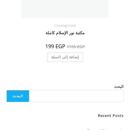
Uncategorized
مكتبة نور الإسلام كاملة
السعر
السعر
199
EGP
1155
EGP
الأصلي
الحالي
هو:
هو:
1155 EGP.
إضافة إلى السلة
199 EGP.
البحث
البحث
Recent Posts