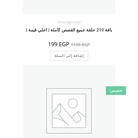
Uncategorized
باقة 210 حلقة جميع القصص كاملة ( اعلي قيمة )
السعر
السعر
199
EGP
1135
EGP
الأصلي
الحالي
هو:
هو:
1135 EGP.
إضافة إلى السلة
199 EGP.
تخفيض!