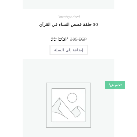
Uncategorized
30 حلقة قصص النساء في القرآن
السعر
السعر
99
EGP
385
EGP
الأصلي
الحالي
هو:
هو:
385 EGP.
إضافة إلى السلة
99 EGP.
تخفيض!