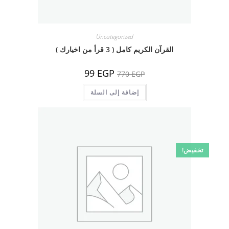
Uncategorized
القرآن الكريم كامل ( 3 قرأ من اخيارك )
السعر
السعر
99
EGP
770
EGP
الأصلي
الحالي
هو:
هو:
770 EGP.
إضافة إلى السلة
99 EGP.
تخفيض!