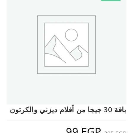
باقة 30 جيجا من أفلام ديزني والكرتون
99
EGP
السعر
السعر
الأصلي
الحالي