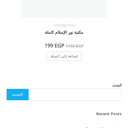
Uncategorized
مكتبة نور الإسلام كاملة
السعر
السعر
199
EGP
1155
EGP
الأصلي
الحالي
هو:
هو:
1155 EGP.
إضافة إلى السلة
199 EGP.
البحث
البحث
Recent Posts