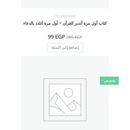
Uncategorized
كتاب أول مرة أتدبر القرآن + أول مرة أتلذذ بالدعاء
السعر
السعر
99
EGP
385
EGP
الأصلي
الحالي
هو:
هو:
385 EGP.
إضافة إلى السلة
99 EGP.
تخفيض!