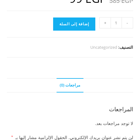
385
EGP
هو:
هو:
99 EGP.
385 EGP.
كمية
+
-
إضافة إلى السلة
باقة
30
جيجا
التصنيف:
Uncategorized
من
أفلام
ديزني
والكرتون
مراجعات (0)
المراجعات
لا توجد مراجعات بعد.
لن يتم نشر عنوان بريدك الإلكتروني.
الحقول الإلزامية مشار إليها بـ
*