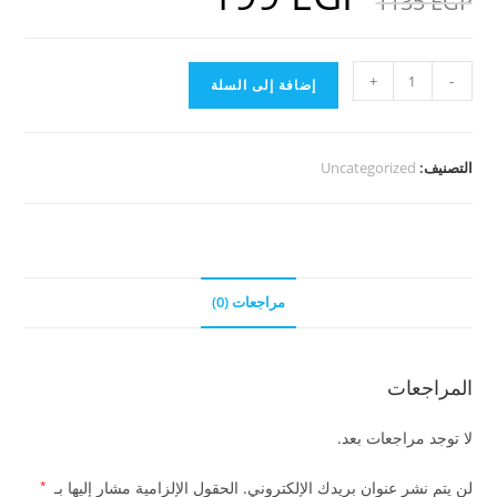
1135
EGP
هو:
هو:
199 EGP.
1135 EGP.
كمية
+
-
إضافة إلى السلة
باقة
نور
الإسلام
التصنيف:
Uncategorized
المجموعة
الكامله
مراجعات (0)
المراجعات
لا توجد مراجعات بعد.
لن يتم نشر عنوان بريدك الإلكتروني.
الحقول الإلزامية مشار إليها بـ
*