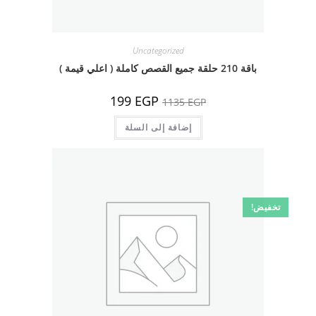
Uncategorized
باقة 210 حلقة جميع القصص كاملة ( اعلي قيمة )
السعر
السعر
199
EGP
1135
EGP
الأصلي
الحالي
هو:
هو:
1135 EGP.
إضافة إلى السلة
199 EGP.
تخفيض!