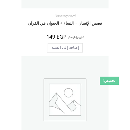
Uncategorized
قصص الإنسان + النساء + الحيوان في القرآن
السعر
السعر
149
EGP
770
EGP
الأصلي
الحالي
هو:
هو:
770 EGP.
إضافة إلى السلة
149 EGP.
تخفيض!