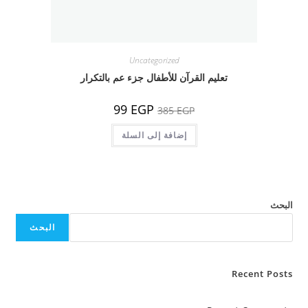
Uncategorized
تعليم القرآن للأطفال جزء عم بالتكرار
السعر
السعر
99
EGP
385
EGP
الأصلي
الحالي
هو:
هو:
385 EGP.
إضافة إلى السلة
99 EGP.
البحث
البحث
Recent Posts