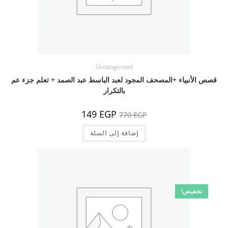
Uncategorized
قصص الأنبياء +المصحف المجود لعبد الباسط عبد الصمد + تعلم جزء عم
بالتكرار
السعر
السعر
149
EGP
770
EGP
الأصلي
الحالي
هو:
هو:
770 EGP.
إضافة إلى السلة
149 EGP.
تخفيض!