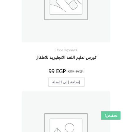
Uncategorized
كورس تعليم اللغة الانجليزية للاطفال
السعر
السعر
99
EGP
385
EGP
الأصلي
الحالي
هو:
هو:
385 EGP.
إضافة إلى السلة
99 EGP.
تخفيض!