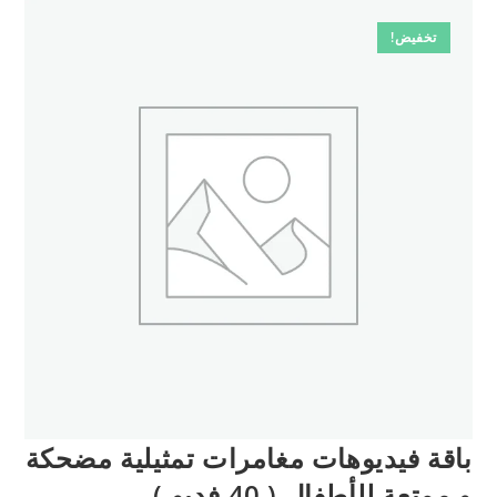
تخفيض!
باقة فيديوهات مغامرات تمثيلية مضحكة
و ممتعة للأطفال ( 40 فديو )