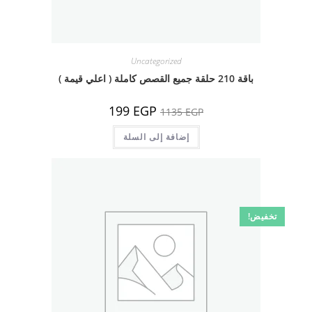
Uncategorized
باقة 210 حلقة جميع القصص كاملة ( اعلي قيمة )
السعر
السعر
199
EGP
1135
EGP
الأصلي
الحالي
هو:
هو:
1135 EGP.
إضافة إلى السلة
199 EGP.
تخفيض!