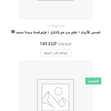
Uncategorized
قصص الأنبياء + تعلم جزء عم بالتكرار + فيلم قصة سيدنا محمد ﷺ
السعر
السعر
149
EGP
770
EGP
الأصلي
الحالي
هو:
هو:
770 EGP.
إضافة إلى السلة
149 EGP.
تخفيض!