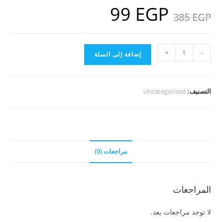
99
EGP
السعر
السعر
EGP
385
الأصلي
الحالي
هو:
هو:
99 EGP.
385 EGP.
كمية
+
-
إضافة إلى السلة
باقة
فيديوهات
حركة
التصنيف:
Uncategorized
وتمارين
ممتعة
للكبار
(
25
مراجعات (0)
فديو
)
المراجعات
لا توجد مراجعات بعد.