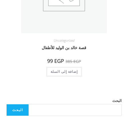
Uncategorized
قصة خالد بن الوليد للأطفال
السعر
السعر
99
EGP
385
EGP
الأصلي
الحالي
هو:
هو:
385 EGP.
إضافة إلى السلة
99 EGP.
البحث
البحث