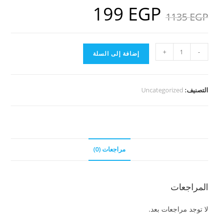
199
EGP
السعر
السعر
EGP
1135
الأصلي
الحالي
هو:
هو:
199 EGP.
1135 EGP.
كمية
+
-
إضافة إلى السلة
باقة
210
حلقة
التصنيف:
Uncategorized
جميع
القصص
كاملة
(
اعلي
مراجعات (0)
قيمة
)
المراجعات
لا توجد مراجعات بعد.