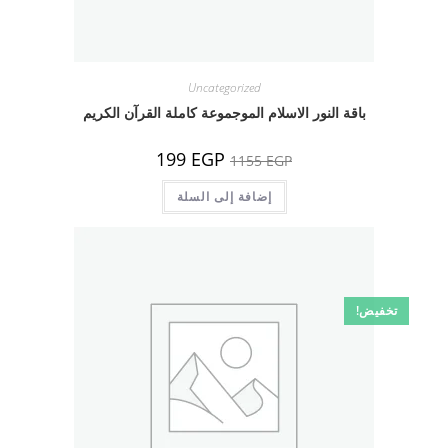
Uncategorized
باقة النور الاسلام الموجموعة كاملة القرآن الكريم
السعر
السعر
199
EGP
1155
EGP
الأصلي
الحالي
هو:
هو:
1155 EGP.
إضافة إلى السلة
199 EGP.
تخفيض!