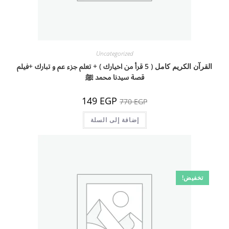
Uncategorized
القرآن الكريم كامل ( 5 قرأ من اخيارك ) + تعلم جزء عم و تبارك +فيلم
قصة سيدنا محمد ﷺ
السعر
السعر
149
EGP
770
EGP
الأصلي
الحالي
هو:
هو:
770 EGP.
إضافة إلى السلة
149 EGP.
تخفيض!