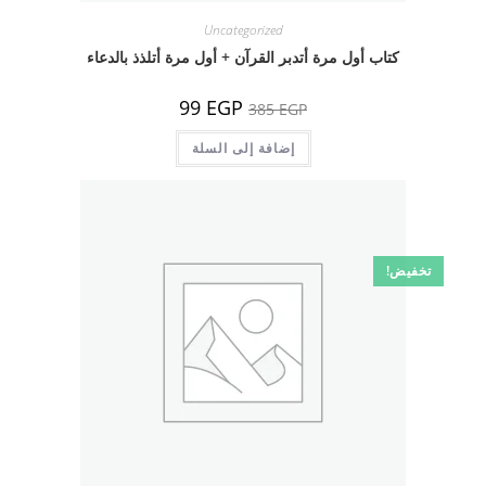
Uncategorized
كتاب أول مرة أتدبر القرآن + أول مرة أتلذذ بالدعاء
السعر
السعر
99
EGP
385
EGP
الأصلي
الحالي
هو:
هو:
385 EGP.
إضافة إلى السلة
99 EGP.
تخفيض!