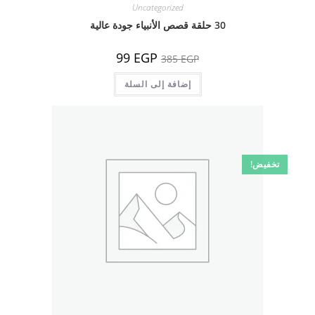
Uncategorized
30 حلقة قصص الأنبياء جودة عالية
السعر
السعر
99
EGP
385
EGP
الأصلي
الحالي
هو:
هو:
385 EGP.
إضافة إلى السلة
99 EGP.
تخفيض!