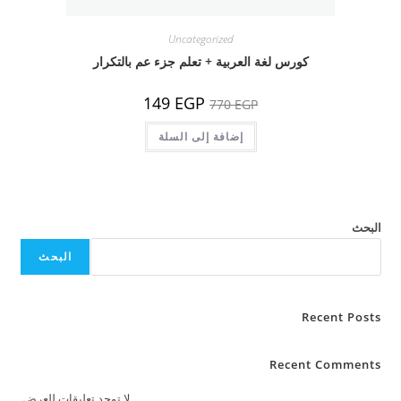
Uncategorized
كورس لغة العربية + تعلم جزء عم بالتكرار
السعر
السعر
149
EGP
770
EGP
الأصلي
الحالي
هو:
هو:
770 EGP.
إضافة إلى السلة
149 EGP.
البحث
البحث
Recent Posts
Recent Comments
لا توجد تعليقات للعرض.