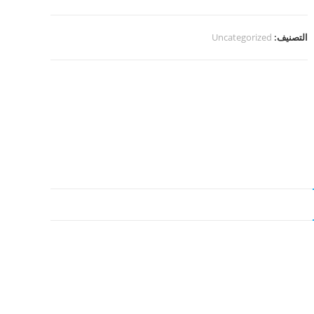
اعرفني
أكتر
التصنيف:
Uncategorized
(500
سؤال)