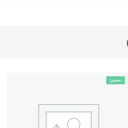
تخفيض!