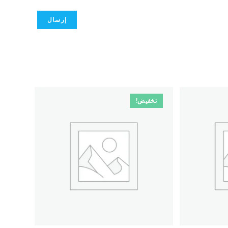
تخفيض!