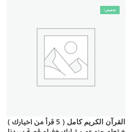
تخفيض!
القرآن الكريم كامل ( 5 قرأ من اخيارك )
+ تعلم جزء عم و تبارك +فيلم قصة سيدنا