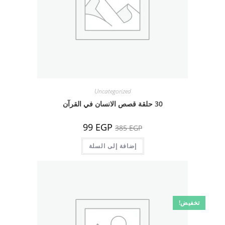
Uncategorized
30 حلقة قصص الانسان في القرآن
السعر
السعر
99
EGP
385
EGP
الأصلي
الحالي
هو:
هو:
385 EGP.
إضافة إلى السلة
99 EGP.
تخفيض!