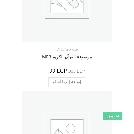
Uncategorized
موسوعة القرآن الكريم MP3
السعر
السعر
99
EGP
385
EGP
الأصلي
الحالي
هو:
هو:
385 EGP.
إضافة إلى السلة
99 EGP.
تخفيض!