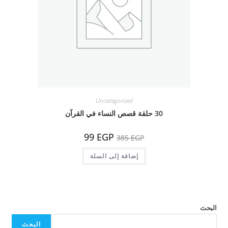
Uncategorized
30 حلقة قصص النساء في القرآن
السعر
السعر
99
EGP
385
EGP
الأصلي
الحالي
هو:
هو:
385 EGP.
إضافة إلى السلة
99 EGP.
البحث
البحث