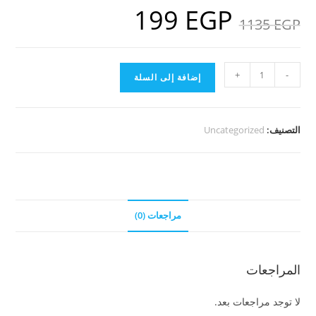
199
EGP
السعر
السعر
EGP
1135
الأصلي
الحالي
هو:
هو:
199 EGP.
1135 EGP.
كمية
+
-
إضافة إلى السلة
ألعاب
ذكاء
وحساب
التصنيف:
Uncategorized
تفاعلية
للأطفال
(
مدي
الحياة
مراجعات (0)
)
المراجعات
لا توجد مراجعات بعد.