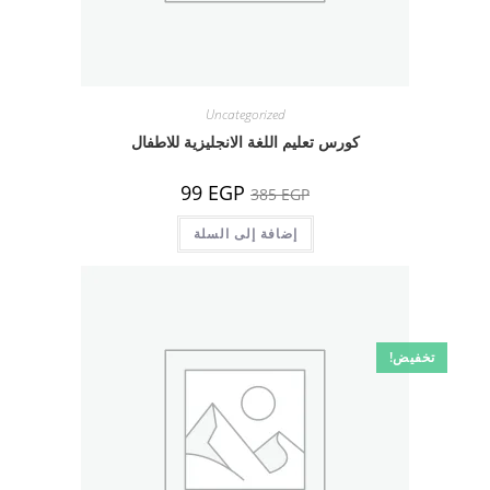
Uncategorized
كورس تعليم اللغة الانجليزية للاطفال
السعر
السعر
99
EGP
385
EGP
الأصلي
الحالي
هو:
هو:
385 EGP.
إضافة إلى السلة
99 EGP.
تخفيض!