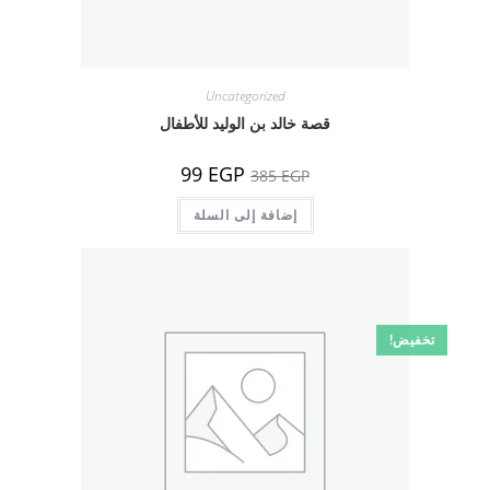
Uncategorized
قصة خالد بن الوليد للأطفال
السعر
السعر
99
EGP
385
EGP
الأصلي
الحالي
هو:
هو:
385 EGP.
إضافة إلى السلة
99 EGP.
تخفيض!