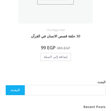
Uncategorized
30 حلقة قصص الانسان في القرآن
السعر
السعر
99
EGP
385
EGP
الأصلي
الحالي
هو:
هو:
385 EGP.
إضافة إلى السلة
99 EGP.
البحث
البحث
Recent Posts