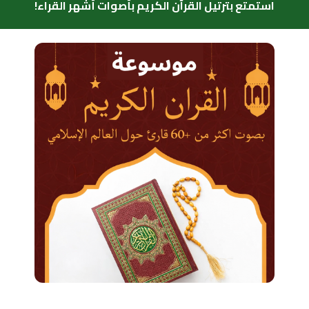
استمتع بترتيل القرآن الكريم بأصوات أشهر القراء!