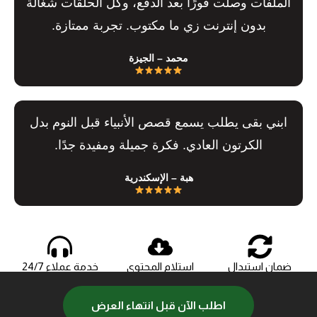
الملفات وصلت فورًا بعد الدفع، وكل الحلقات شغالة
بدون إنترنت زي ما مكتوب. تجربة ممتازة.
محمد – الجيزة
ابني بقى يطلب يسمع قصص الأنبياء قبل النوم بدل
الكرتون العادي. فكرة جميلة ومفيدة جدًا.
هبة – الإسكندرية
ضمان استبدال
استلام المحتوي
خدمة عملاء 24/7
واسترجاع لضمان
فورا بعد الدفع
هتتواصل معاك
الرضاء التام
بعد الطلب
اطلب الآن قبل انتهاء العرض