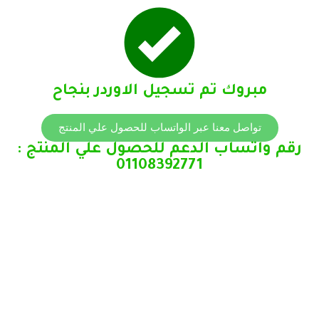
مبروك تم تسجيل الاوردر بنجاح
تواصل معنا عبر الواتساب للحصول علي المنتج
رقم واتساب الدعم للحصول علي المنتج :
01108392771