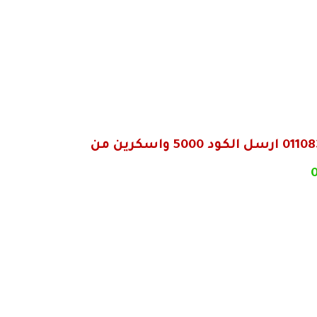
من فضلك تواصل معانا لاستلام المحتوي الخاص بحضرتك واتساب علي الرقم ده 01108392771 ارسل الكود 5000 واسكرين من