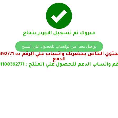
مبروك تم تسجيل الاوردر بنجاح
تواصل معنا عبر الواتساب للحصول علي المنتج
الدفع
م واتساب الدعم للحصول علي المنتج : 01108392771