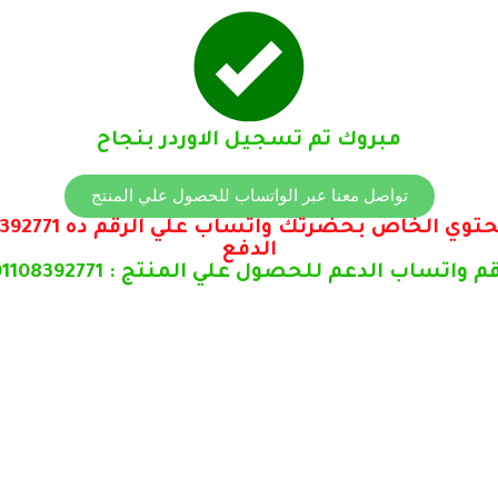
مبروك تم تسجيل الاوردر بنجاح
تواصل معنا عبر الواتساب للحصول علي المنتج
الدفع
م واتساب الدعم للحصول علي المنتج : 01108392771