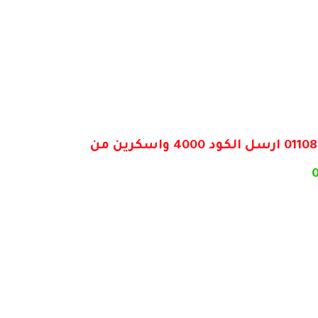
من فضلك تواصل معانا لاستلام المحتوي الخاص بحضرتك واتساب علي الرقم ده 01108392771 ارسل الكود 4000 واسكرين من