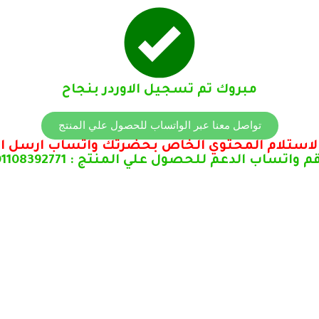
مبروك تم تسجيل الاوردر بنجاح
تواصل معنا عبر الواتساب للحصول علي المنتج
م المحتوي الخاص بحضرتك واتساب ارسل الكود 222 واسكرين 
م واتساب الدعم للحصول علي المنتج : 01108392771