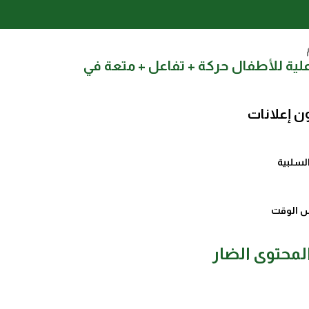
ات Warm-Up تفاعلية للأطفال حركة + تفاعل + متعة في
ن إعلانات
لسلبية
 الوقت
لمحتوى الضار