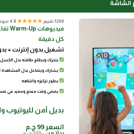
 الشاشة
1200 تقييم
4.8 نجوم
فيديوه
كل دقيقة
تشغيل بدون إنترنت + بدو
يتحرك ويطلع طاقته بدل الكسل
يشارك ويتفاعل بدل المشاهدة ا
يطور تركيزه وانتباهه
يقضي وقت ممتع ومفيد في نفس
بديل آمن لليوتيوب وا
السعر 99 ج.م
بدلا من
: 385 ج.م