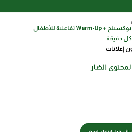
فيديوهات تمارين كورة + بوكسينج + Warm-Up تفاعلية للأطفال
كل دقيقة
ن إعلانات
لمحتوى الضار
الآن قبل انتهاء العرض