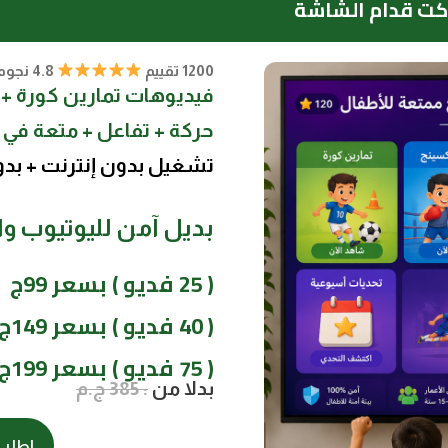
اكت قدام الشاشة
1200 تقييم
4.8 نجوم
حركة + تفاعل + متعة في 
تشغيل بدون إنترنت + بدو
بديل آمن لليوتيوب وا
( 25 فديو ) بسعر 99ج
( 40 فديو ) بسعر 149ج
( 75 فديو ) بسعر 199ج
بدلا من
: 385 ج.م
اطلب 