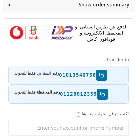
Show order summary
▼
الدفع عن طريق انستابي او
المحفظة الالكترونية و
فودافون كاش
Transfer to:
رقم انستا بي فقط للتحويل
01013540756
رقم المحفظة فقط للتحويل
01128012355
اكتب الرقم الحولت منه هنا
*