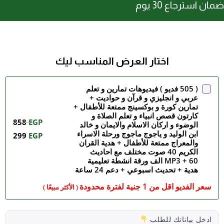
ضمان استرجاع 30 يوم
اختار العرض المناسب ليك
( 505 فديو ) فيديوهات تمارين و تعلم
عربي و انجليزي و قرآن و حواديت +
تمارين كورة و بوكسينج ممتعة للأطفال +
كارتون قصص انبياء و تعلم الصلاة و
858
EGP
الوضوء و اركان الاسلام والايمان و خالد
ابن الوليد و ياجوج ماجوج ورحلة الاسراء
299
EGP
والمعراج ممتعة للأطفال + هدية القران
الكريم 40 صوت مختلف مع احاديث
MP3 + 60 الف ورقة انشطة تعليمية
هدية + تحديث اسبوعي + دعم 24 ساعة
سعر الفديو اقل من 1 جنية لفترة محدودة
( الأكثر مبيعًا )
ادخل بياناتك للطلب