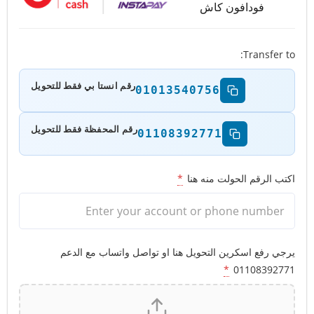
فودافون كاش
Transfer to:
رقم انستا بي فقط للتحويل
01013540756
رقم المحفظة فقط للتحويل
01108392771
اكتب الرقم الحولت منه هنا
*
يرجي رفع اسكرين التحويل هنا او تواصل واتساب مع الدعم
*
01108392771