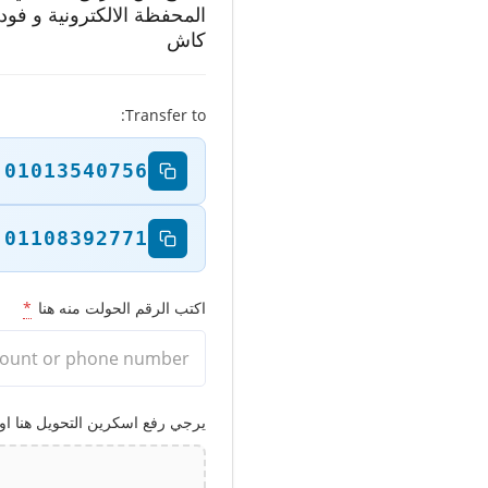
المحفظة الالكترونية و فود
كاش
Transfer to:
01013540756
01108392771
اكتب الرقم الحولت منه هنا
*
يرجي رفع اسكرين التحويل هنا او تواصل