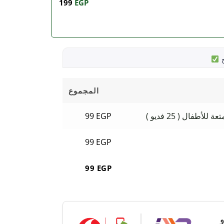
199
EGP
ح
المجموع
طفال ( 25 فديو )
EGP
99
99
EGP
99
EGP