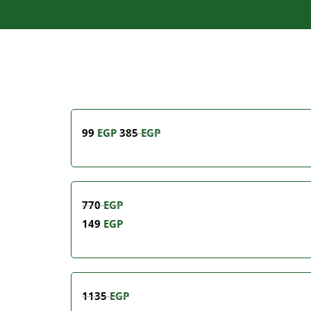
99
EGP
385
EGP
770
EGP
149
EGP
1135
EGP