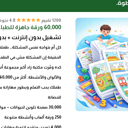
وة.
1200 تقييم
4.8 نجوم
60,000 ورقة جاهزة للطباعه
تشغيل بدون إنترنت + بدو
كل أم بتواجه نفس المشكلة… طفله
الحقيقة إن المشكلة مش في الطفل، 
كده وفّرت مكتبة زاد أكبر مجموعة 
للحضانة
30,000 صفحة تلوين (حيوانات – مواصلات – أشكال)
250 ورقة ألعاب وأنشطة متنوعة
4,000 تمرين متقدم لتنمية مهارات الطفل